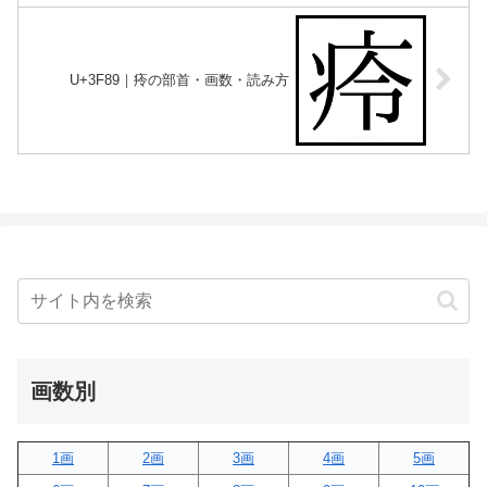
U+3F89｜㾉の部首・画数・読み方
画数別
1画
2画
3画
4画
5画