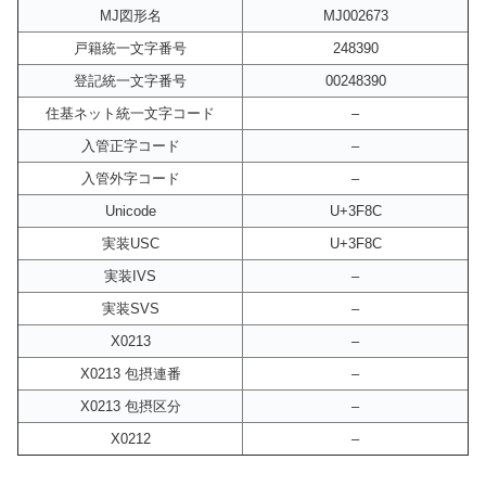
MJ図形名
MJ002673
戸籍統一文字番号
248390
登記統一文字番号
00248390
住基ネット統一文字コード
–
入管正字コード
–
入管外字コード
–
Unicode
U+3F8C
実装USC
U+3F8C
実装IVS
–
実装SVS
–
X0213
–
X0213 包摂連番
–
X0213 包摂区分
–
X0212
–