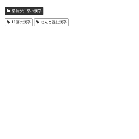
部首が疒部の漢字
11画の漢字
せんと読む漢字