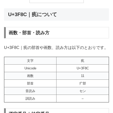
U+3F8C｜㾌について
画数・部首・読み方
U+3F8C｜㾌の部首や画数、読み方は以下のとおりです。
文字
㾌
Unicode
U+3F8C
画数
11
部首
疒部
音読み
セン
訓読み
–