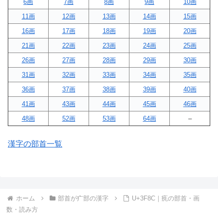
6画
7画
8画
9画
10画
11画
12画
13画
14画
15画
16画
17画
18画
19画
20画
21画
22画
23画
24画
25画
26画
27画
28画
29画
30画
31画
32画
33画
34画
35画
36画
37画
38画
39画
40画
41画
43画
44画
45画
46画
48画
52画
53画
64画
–
漢字の部首一覧
ホーム
部首が疒部の漢字
U+3F8C｜㾌の部首・画
数・読み方