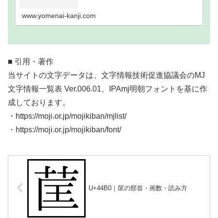
い難読漢字一覧分類｜画数順1画2画3画4画5画6画7
画8画9画10画11画12画13画14画15画16…
www.yomenai-kanji.com
■ 引用・著作
当サイトの文字データは、文字情報技術促進協議会のMJ
文字情報一覧表 Ver.006.01、IPAmj明朝フォントを基に作
成しております。
・https://moji.or.jp/mojikiban/mjlist/
・https://moji.or.jp/mojikiban/font/
U+44B0｜䒰の部首・画数・読み方