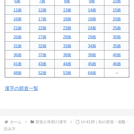
6画
7画
8画
9画
10画
11画
12画
13画
14画
15画
16画
17画
18画
19画
20画
21画
22画
23画
24画
25画
26画
27画
28画
29画
30画
31画
32画
33画
34画
35画
36画
37画
38画
39画
40画
41画
43画
44画
45画
46画
48画
52画
53画
64画
–
漢字の部首一覧
ホーム
部首が禾部の漢字
U+4138｜䄸の部首・画数・
読み方