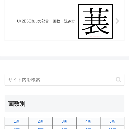
U+2E3E3｜𮏣の部首・画数・読み方
画数別
1画
2画
3画
4画
5画