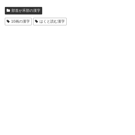
部首が禾部の漢字
10画の漢字
はくと読む漢字