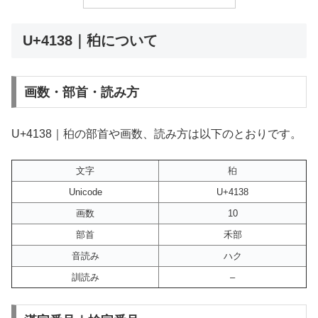
U+4138｜䄸について
画数・部首・読み方
U+4138｜䄸の部首や画数、読み方は以下のとおりです。
文字
䄸
Unicode
U+4138
画数
10
部首
禾部
音読み
ハク
訓読み
–