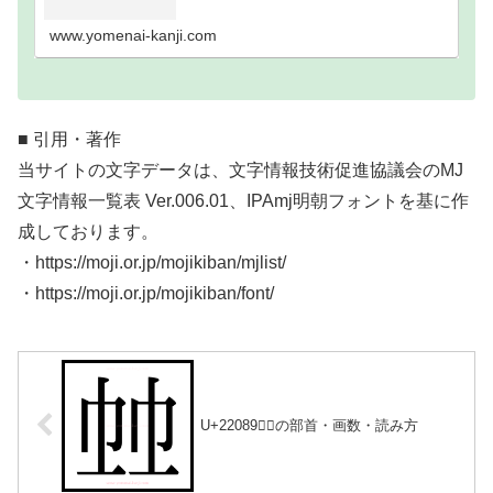
い難読漢字一覧分類｜画数順1画2画3画4画5画6画7
画8画9画10画11画12画13画14画15画16…
www.yomenai-kanji.com
■ 引用・著作
当サイトの文字データは、文字情報技術促進協議会のMJ
文字情報一覧表 Ver.006.01、IPAmj明朝フォントを基に作
成しております。
・https://moji.or.jp/mojikiban/mjlist/
・https://moji.or.jp/mojikiban/font/
U+22089｜𢂉の部首・画数・読み方