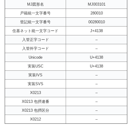
MJ図形名
MJ003101
戸籍統一文字番号
280010
登記統一文字番号
00280010
住基ネット統一文字コード
J+4138
入管正字コード
–
入管外字コード
–
Unicode
U+4138
実装USC
U+4138
実装IVS
–
実装SVS
–
X0213
–
X0213 包摂連番
–
X0213 包摂区分
–
X0212
–