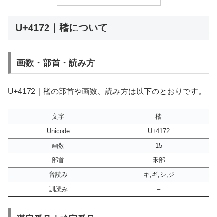
U+4172｜䅲について
画数・部首・読み方
U+4172｜䅲の部首や画数、読み方は以下のとおりです。
文字
䅲
Unicode
U+4172
画数
15
部首
禾部
音読み
キ,ギ,シ,ジ
訓読み
–