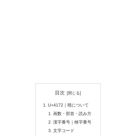
目次
U+4172｜䅲について
画数・部首・読み方
漢字番号｜検字番号
文字コード