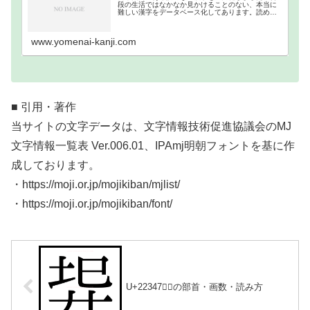
段の生活ではなかなか見かけることのない、本当に
難しい漢字をデータベース化してあります。読めな
い難読漢字一覧分類｜画数順1画2画3画4画5画6画7
画8画9画10画11画12画13画14画15画16…
www.yomenai-kanji.com
■ 引用・著作
当サイトの文字データは、文字情報技術促進協議会のMJ
文字情報一覧表 Ver.006.01、IPAmj明朝フォントを基に作
成しております。
・https://moji.or.jp/mojikiban/mjlist/
・https://moji.or.jp/mojikiban/font/
U+22347｜𢍇の部首・画数・読み方