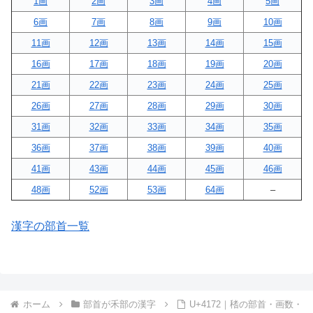
1画
2画
3画
4画
5画
6画
7画
8画
9画
10画
11画
12画
13画
14画
15画
16画
17画
18画
19画
20画
21画
22画
23画
24画
25画
26画
27画
28画
29画
30画
31画
32画
33画
34画
35画
36画
37画
38画
39画
40画
41画
43画
44画
45画
46画
48画
52画
53画
64画
–
漢字の部首一覧
ホーム
部首が禾部の漢字
U+4172｜䅲の部首・画数・