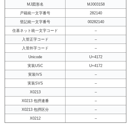
MJ図形名
MJ003158
戸籍統一文字番号
282140
登記統一文字番号
00282140
住基ネット統一文字コード
–
入管正字コード
–
入管外字コード
–
Unicode
U+4172
実装USC
U+4172
実装IVS
–
実装SVS
–
X0213
–
X0213 包摂連番
–
X0213 包摂区分
–
X0212
–