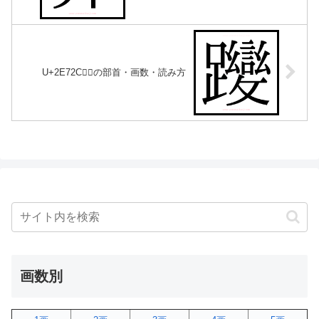
U+2E72C｜𮜬の部首・画数・読み方
画数別