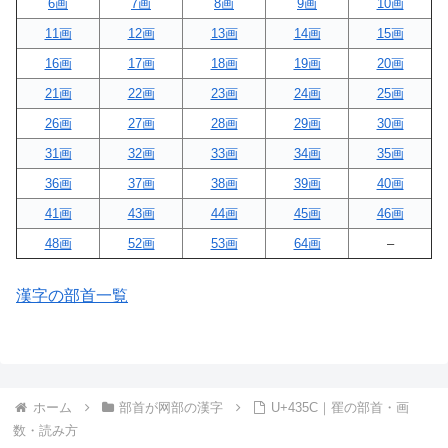
6画
7画
8画
9画
10画
11画
12画
13画
14画
15画
16画
17画
18画
19画
20画
21画
22画
23画
24画
25画
26画
27画
28画
29画
30画
31画
32画
33画
34画
35画
36画
37画
38画
39画
40画
41画
43画
44画
45画
46画
48画
52画
53画
64画
–
漢字の部首一覧
ホーム
部首が网部の漢字
U+435C｜䍜の部首・画
数・読み方