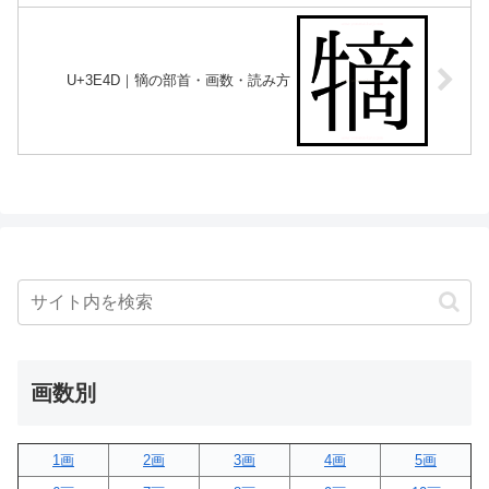
U+3E4D｜㹍の部首・画数・読み方
画数別
1画
2画
3画
4画
5画