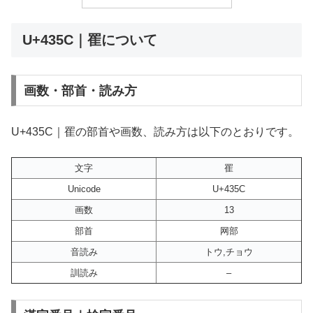
U+435C｜䍜について
画数・部首・読み方
U+435C｜䍜の部首や画数、読み方は以下のとおりです。
文字
䍜
Unicode
U+435C
画数
13
部首
网部
音読み
トウ,チョウ
訓読み
–