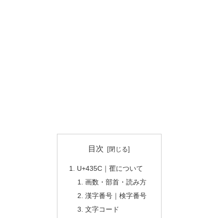
目次
U+435C｜䍜について
画数・部首・読み方
漢字番号｜検字番号
文字コード