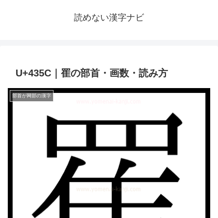
読めない漢字ナビ
U+435C｜䍜の部首・画数・読み方
部首が网部の漢字