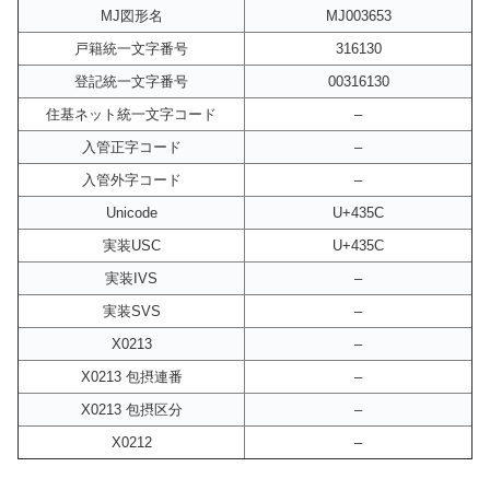
MJ図形名
MJ003653
戸籍統一文字番号
316130
登記統一文字番号
00316130
住基ネット統一文字コード
–
入管正字コード
–
入管外字コード
–
Unicode
U+435C
実装USC
U+435C
実装IVS
–
実装SVS
–
X0213
–
X0213 包摂連番
–
X0213 包摂区分
–
X0212
–