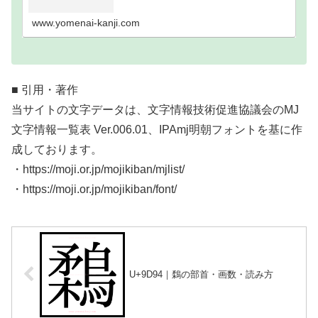
い難読漢字一覧分類｜画数順1画2画3画4画5画6画7
画8画9画10画11画12画13画14画15画16…
www.yomenai-kanji.com
■ 引用・著作
当サイトの文字データは、文字情報技術促進協議会のMJ
文字情報一覧表 Ver.006.01、IPAmj明朝フォントを基に作
成しております。
・https://moji.or.jp/mojikiban/mjlist/
・https://moji.or.jp/mojikiban/font/
U+9D94｜鶔の部首・画数・読み方