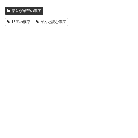
部首が羊部の漢字
16画の漢字
がんと読む漢字