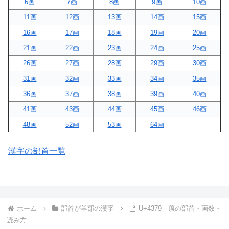
6画
7画
8画
9画
10画
11画
12画
13画
14画
15画
16画
17画
18画
19画
20画
21画
22画
23画
24画
25画
26画
27画
28画
29画
30画
31画
32画
33画
34画
35画
36画
37画
38画
39画
40画
41画
43画
44画
45画
46画
48画
52画
53画
64画
–
漢字の部首一覧
ホーム
部首が羊部の漢字
U+4379｜䍹の部首・画数・
読み方