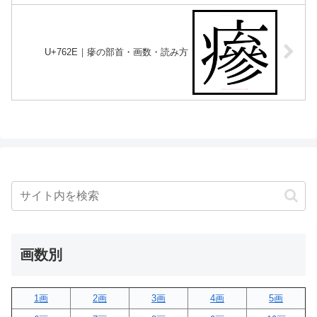
U+762E｜瘮の部首・画数・読み方
画数別
1画
2画
3画
4画
5画