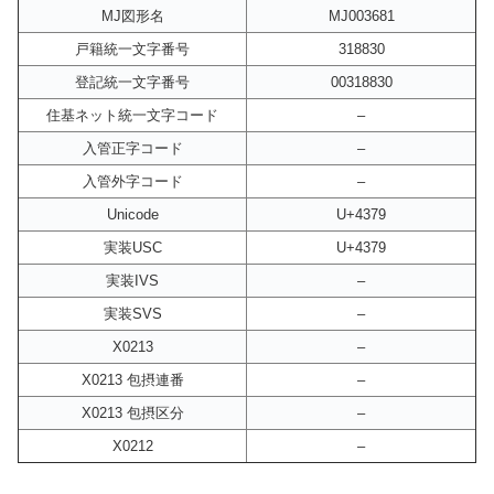
MJ図形名
MJ003681
戸籍統一文字番号
318830
登記統一文字番号
00318830
住基ネット統一文字コード
–
入管正字コード
–
入管外字コード
–
Unicode
U+4379
実装USC
U+4379
実装IVS
–
実装SVS
–
X0213
–
X0213 包摂連番
–
X0213 包摂区分
–
X0212
–