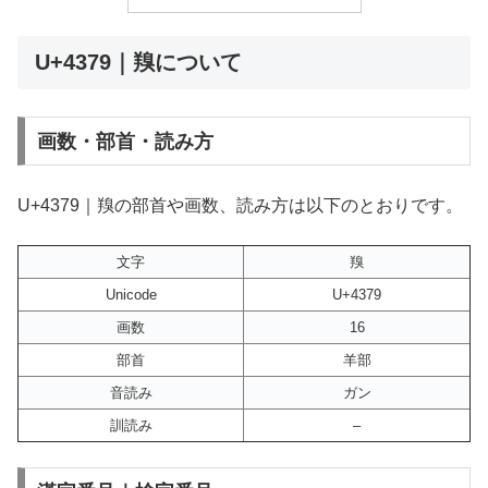
U+4379｜䍹について
画数・部首・読み方
U+4379｜䍹の部首や画数、読み方は以下のとおりです。
文字
䍹
Unicode
U+4379
画数
16
部首
羊部
音読み
ガン
訓読み
–