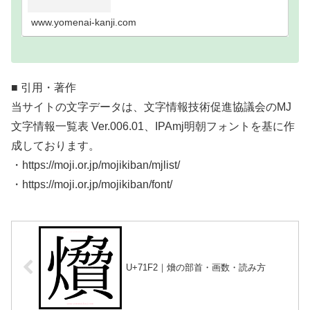
い難読漢字一覧分類｜画数順1画2画3画4画5画6画7
画8画9画10画11画12画13画14画15画16…
www.yomenai-kanji.com
■ 引用・著作
当サイトの文字データは、文字情報技術促進協議会のMJ
文字情報一覧表 Ver.006.01、IPAmj明朝フォントを基に作
成しております。
・https://moji.or.jp/mojikiban/mjlist/
・https://moji.or.jp/mojikiban/font/
U+71F2｜燲の部首・画数・読み方