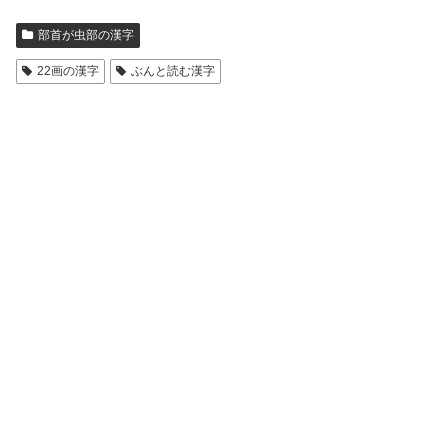
部首が虫部の漢字
22画の漢字
ぶんと読む漢字