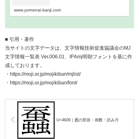
い難読漢字一覧分類｜画数順1画2画3画4画5画6画7
画8画9画10画11画12画13画14画15画16…
www.yomenai-kanji.com
■ 引用・著作
当サイトの文字データは、文字情報技術促進協議会のMJ
文字情報一覧表 Ver.006.01、IPAmj明朝フォントを基に作
成しております。
・https://moji.or.jp/mojikiban/mjlist/
・https://moji.or.jp/mojikiban/font/
U+4609｜䘉の部首・画数・読み方