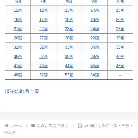
6画
7画
8画
9画
10画
11画
12画
13画
14画
15画
16画
17画
18画
19画
20画
21画
22画
23画
24画
25画
26画
27画
28画
29画
30画
31画
32画
33画
34画
35画
36画
37画
38画
39画
40画
41画
43画
44画
45画
46画
48画
52画
53画
64画
–
漢字の部首一覧
ホーム
部首が虫部の漢字
U+4607｜䘇の部首・画数・
読み方