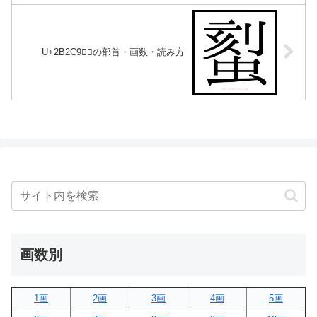
U+2B2C9｜𫋉の部首・画数・読み方
画数別
1画
2画
3画
4画
5画