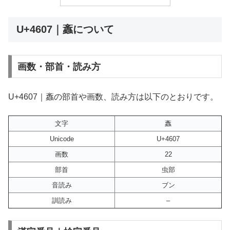
U+4607｜䘇について
画数・部首・読み方
U+4607｜䘇の部首や画数、読み方は以下のとおりです。
文字
䘇
Unicode
U+4607
画数
22
部首
虫部
音読み
ブン
訓読み
–