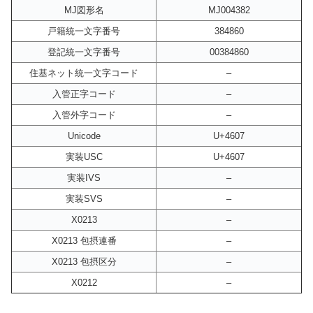
MJ図形名
MJ004382
戸籍統一文字番号
384860
登記統一文字番号
00384860
住基ネット統一文字コード
–
入管正字コード
–
入管外字コード
–
Unicode
U+4607
実装USC
U+4607
実装IVS
–
実装SVS
–
X0213
–
X0213 包摂連番
–
X0213 包摂区分
–
X0212
–