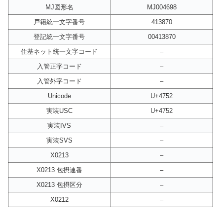
MJ図形名
MJ004698
戸籍統一文字番号
413870
登記統一文字番号
00413870
住基ネット統一文字コード
–
入管正字コード
–
入管外字コード
–
Unicode
U+4752
実装USC
U+4752
実装IVS
–
実装SVS
–
X0213
–
X0213 包摂連番
–
X0213 包摂区分
–
X0212
–