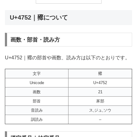
U+4752｜䝒について
画数・部首・読み方
U+4752｜䝒の部首や画数、読み方は以下のとおりです。
文字
䝒
Unicode
U+4752
画数
21
部首
豕部
音読み
ス,ジュ,ソウ
訓読み
–