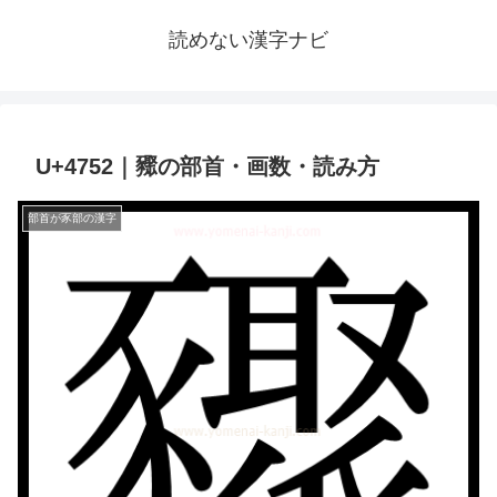
読めない漢字ナビ
U+4752｜䝒の部首・画数・読み方
部首が豕部の漢字