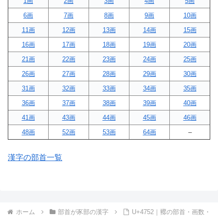
1画
2画
3画
4画
5画
6画
7画
8画
9画
10画
11画
12画
13画
14画
15画
16画
17画
18画
19画
20画
21画
22画
23画
24画
25画
26画
27画
28画
29画
30画
31画
32画
33画
34画
35画
36画
37画
38画
39画
40画
41画
43画
44画
45画
46画
48画
52画
53画
64画
–
漢字の部首一覧
ホーム
部首が豕部の漢字
U+4752｜䝒の部首・画数・