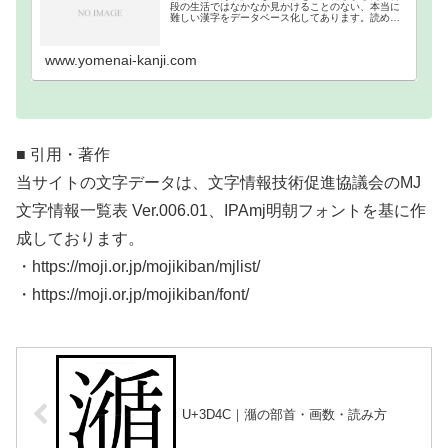
段の生活ではなかなか見かけることのない、本当に
難しい漢字をデータベース化してあります。読めな
い難読漢字一覧分類｜画数順1画2画3画4画5画6画7
画8画9画10画11画12画13画14画15画16…
www.yomenai-kanji.com
■ 引用・著作
当サイトの文字データは、文字情報技術促進協議会のMJ
文字情報一覧表 Ver.006.01、IPAmj明朝フォントを基に作
成しております。
・https://moji.or.jp/mojikiban/mjlist/
・https://moji.or.jp/mojikiban/font/
U+3D4C｜㵌の部首・画数・読み方