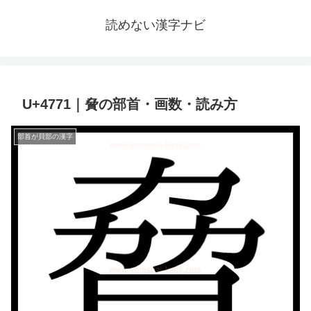
読めない漢字ナビ
U+4771｜䝱の部首・画数・読み方
部首が貝部の漢字