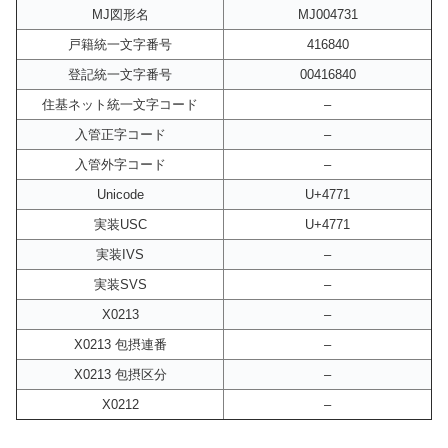
MJ図形名
MJ004731
戸籍統一文字番号
416840
登記統一文字番号
00416840
住基ネット統一文字コード
–
入管正字コード
–
入管外字コード
–
Unicode
U+4771
実装USC
U+4771
実装IVS
–
実装SVS
–
X0213
–
X0213 包摂連番
–
X0213 包摂区分
–
X0212
–