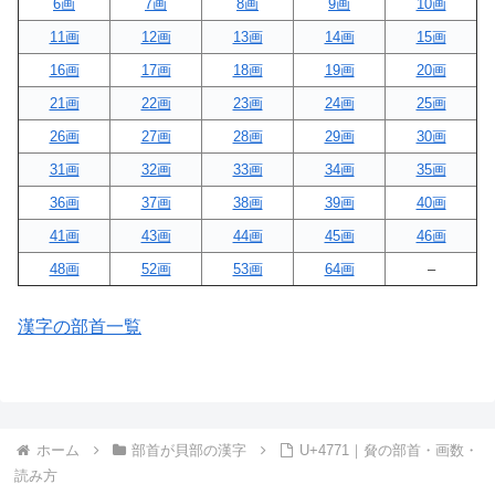
6画
7画
8画
9画
10画
11画
12画
13画
14画
15画
16画
17画
18画
19画
20画
21画
22画
23画
24画
25画
26画
27画
28画
29画
30画
31画
32画
33画
34画
35画
36画
37画
38画
39画
40画
41画
43画
44画
45画
46画
48画
52画
53画
64画
–
漢字の部首一覧
ホーム
部首が貝部の漢字
U+4771｜䝱の部首・画数・
読み方