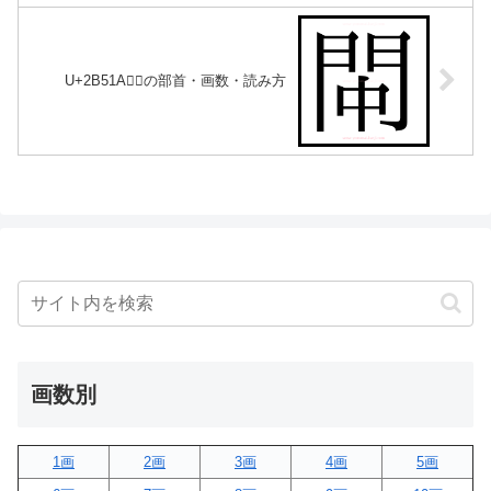
U+2B51A｜𫔚の部首・画数・読み方
画数別
1画
2画
3画
4画
5画