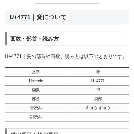
U+4771｜䝱について
画数・部首・読み方
U+4771｜䝱の部首や画数、読み方は以下のとおりです。
文字
䝱
Unicode
U+4771
画数
13
部首
貝部
音読み
キョウ,ギョウ
訓読み
–