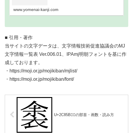
い難読漢字一覧分類｜画数順1画2画3画4画5画6画7
画8画9画10画11画12画13画14画15画16…
www.yomenai-kanji.com
■ 引用・著作
当サイトの文字データは、文字情報技術促進協議会のMJ
文字情報一覧表 Ver.006.01、IPAmj明朝フォントを基に作
成しております。
・https://moji.or.jp/mojikiban/mjlist/
・https://moji.or.jp/mojikiban/font/
U+2C85B｜𬡛の部首・画数・読み方