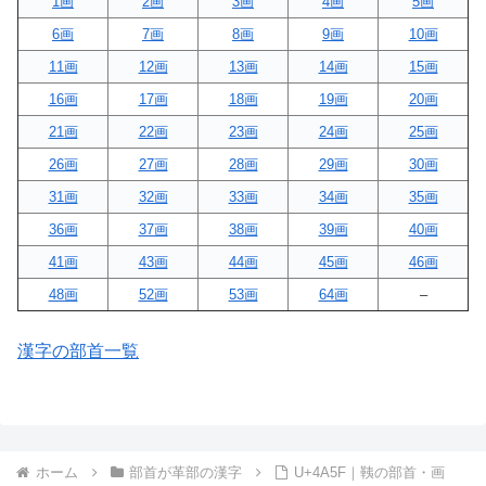
1画
2画
3画
4画
5画
6画
7画
8画
9画
10画
11画
12画
13画
14画
15画
16画
17画
18画
19画
20画
21画
22画
23画
24画
25画
26画
27画
28画
29画
30画
31画
32画
33画
34画
35画
36画
37画
38画
39画
40画
41画
43画
44画
45画
46画
48画
52画
53画
64画
–
漢字の部首一覧
ホーム
部首が革部の漢字
U+4A5F｜䩟の部首・画