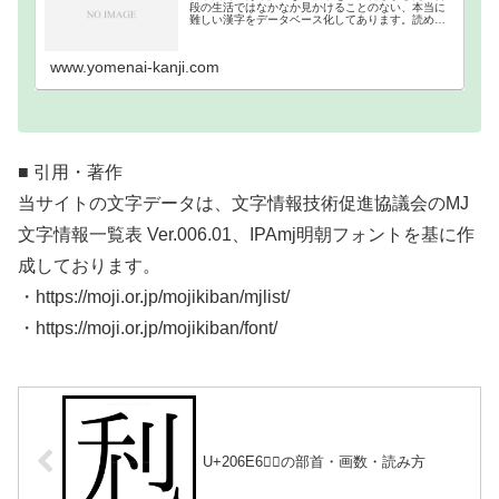
段の生活ではなかなか見かけることのない、本当に
難しい漢字をデータベース化してあります。読めな
い難読漢字一覧分類｜画数順1画2画3画4画5画6画7
画8画9画10画11画12画13画14画15画16…
www.yomenai-kanji.com
■ 引用・著作
当サイトの文字データは、文字情報技術促進協議会のMJ
文字情報一覧表 Ver.006.01、IPAmj明朝フォントを基に作
成しております。
・https://moji.or.jp/mojikiban/mjlist/
・https://moji.or.jp/mojikiban/font/
U+206E6｜𠛦の部首・画数・読み方