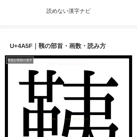
読めない漢字ナビ
U+4A5F｜䩟の部首・画数・読み方
部首が革部の漢字