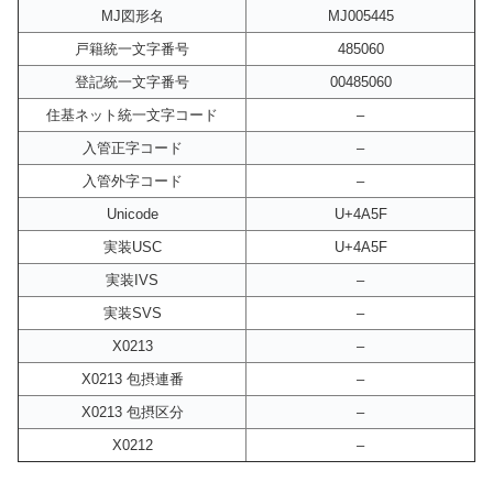
MJ図形名
MJ005445
戸籍統一文字番号
485060
登記統一文字番号
00485060
住基ネット統一文字コード
–
入管正字コード
–
入管外字コード
–
Unicode
U+4A5F
実装USC
U+4A5F
実装IVS
–
実装SVS
–
X0213
–
X0213 包摂連番
–
X0213 包摂区分
–
X0212
–