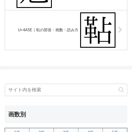
U+4A5E｜䩞の部首・画数・読み方
画数別