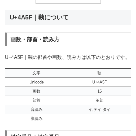
U+4A5F｜䩟について
画数・部首・読み方
U+4A5F｜䩟の部首や画数、読み方は以下のとおりです。
文字
䩟
Unicode
U+4A5F
画数
15
部首
革部
音読み
イ,テイ,タイ
訓読み
–