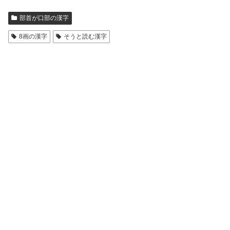
部首が口部の漢字
8画の漢字
そうと読む漢字