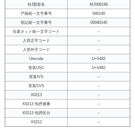
MJ図形名
MJ008186
戸籍統一文字番号
040140
登記統一文字番号
00040140
住基ネット統一文字コード
–
入管正字コード
–
入管外字コード
–
Unicode
U+5482
実装USC
U+5482
実装IVS
–
実装SVS
–
X0213
–
X0213 包摂連番
–
X0213 包摂区分
–
X0212
–