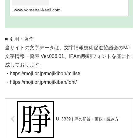
い難読漢字一覧分類｜画数順1画2画3画4画5画6画7
画8画9画10画11画12画13画14画15画16…
www.yomenai-kanji.com
■ 引用・著作
当サイトの文字データは、文字情報技術促進協議会のMJ
文字情報一覧表 Ver.006.01、IPAmj明朝フォントを基に作
成しております。
・https://moji.or.jp/mojikiban/mjlist/
・https://moji.or.jp/mojikiban/font/
U+3B39｜㬹の部首・画数・読み方