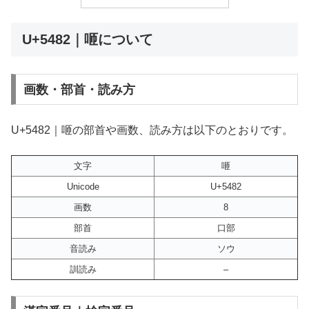
U+5482｜咂について
画数・部首・読み方
U+5482｜咂の部首や画数、読み方は以下のとおりです。
文字
咂
Unicode
U+5482
画数
8
部首
口部
音読み
ソウ
訓読み
–