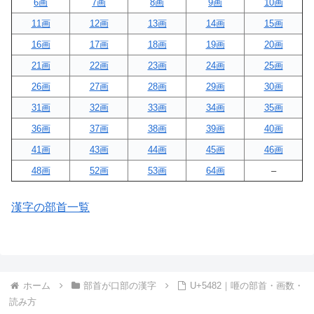
6画
7画
8画
9画
10画
11画
12画
13画
14画
15画
16画
17画
18画
19画
20画
21画
22画
23画
24画
25画
26画
27画
28画
29画
30画
31画
32画
33画
34画
35画
36画
37画
38画
39画
40画
41画
43画
44画
45画
46画
48画
52画
53画
64画
–
漢字の部首一覧
ホーム
部首が口部の漢字
U+5482｜咂の部首・画数・
読み方