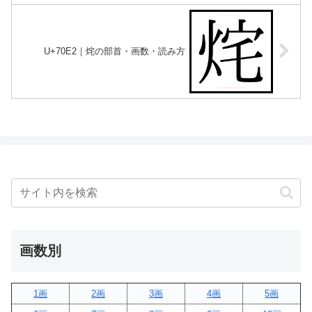
U+70E2｜烢の部首・画数・読み方
画数別
1画
2画
3画
4画
5画