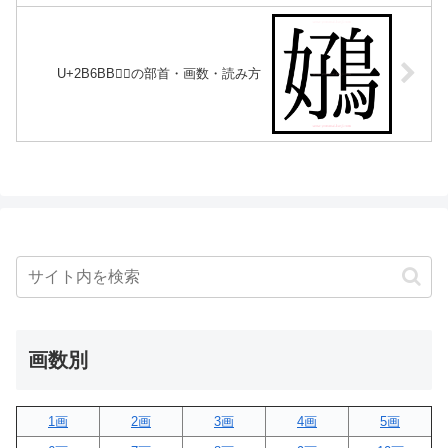
U+2B6BB｜𫚻の部首・画数・読み方
画数別
1画
2画
3画
4画
5画