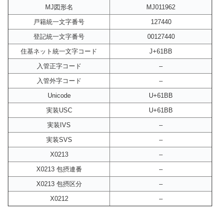
MJ図形名
MJ011962
戸籍統一文字番号
127440
登記統一文字番号
00127440
住基ネット統一文字コード
J+61BB
入管正字コード
–
入管外字コード
–
Unicode
U+61BB
実装USC
U+61BB
実装IVS
–
実装SVS
–
X0213
–
X0213 包摂連番
–
X0213 包摂区分
–
X0212
–