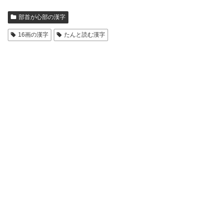
部首が心部の漢字
16画の漢字
たんと読む漢字