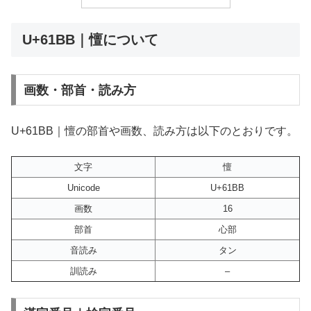
U+61BB｜憻について
画数・部首・読み方
U+61BB｜憻の部首や画数、読み方は以下のとおりです。
文字
憻
Unicode
U+61BB
画数
16
部首
心部
音読み
タン
訓読み
–