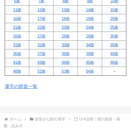
6画
7画
8画
9画
10画
11画
12画
13画
14画
15画
16画
17画
18画
19画
20画
21画
22画
23画
24画
25画
26画
27画
28画
29画
30画
31画
32画
33画
34画
35画
36画
37画
38画
39画
40画
41画
43画
44画
45画
46画
48画
52画
53画
64画
–
漢字の部首一覧
ホーム
部首が心部の漢字
U+61BB｜憻の部首・画
数・読み方