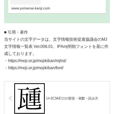
い難読漢字一覧分類｜画数順1画2画3画4画5画6画7
画8画9画10画11画12画13画14画15画16…
www.yomenai-kanji.com
■ 引用・著作
当サイトの文字データは、文字情報技術促進協議会のMJ
文字情報一覧表 Ver.006.01、IPAmj明朝フォントを基に作
成しております。
・https://moji.or.jp/mojikiban/mjlist/
・https://moji.or.jp/mojikiban/font/
U+2C3AE｜𬎮の部首・画数・読み方