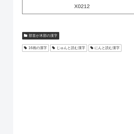
X0212
部首が木部の漢字
16画の漢字
じゅんと読む漢字
にんと読む漢字