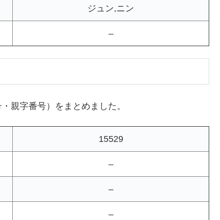
ジュン,ニン
–
号・親字番号）をまとめました。
15529
–
–
–