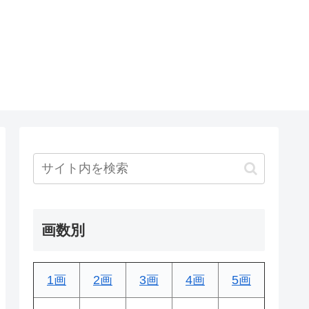
画数別
1画
2画
3画
4画
5画