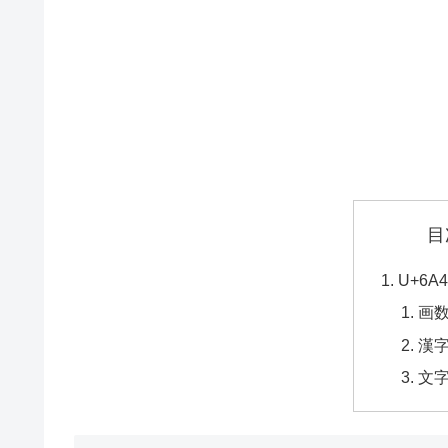
目
U+6
画
漢
文