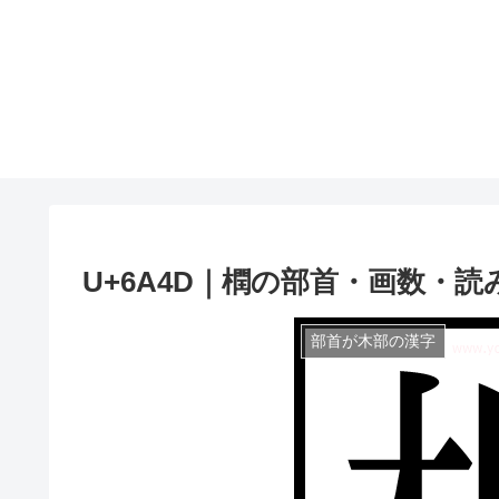
U+6A4D｜橍の部首・画数・読
部首が木部の漢字