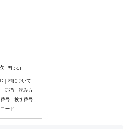
次
A4D｜橍について
数・部首・読み方
字番号｜検字番号
字コード