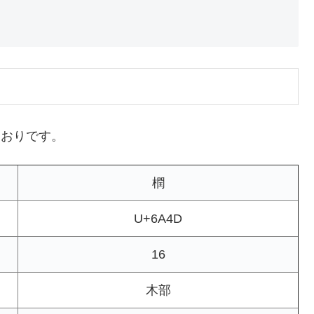
とおりです。
橍
U+6A4D
16
木部