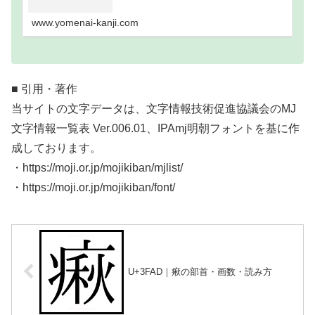
い難読漢字一覧分類｜画数順1画2画3画4画5画6画7
画8画9画10画11画12画13画14画15画16…
www.yomenai-kanji.com
■ 引用・著作
当サイトの文字データは、文字情報技術促進協議会のMJ
文字情報一覧表 Ver.006.01、IPAmj明朝フォントを基に作
成しております。
・https://moji.or.jp/mojikiban/mjlist/
・https://moji.or.jp/mojikiban/font/
U+3FAD｜㾭の部首・画数・読み方