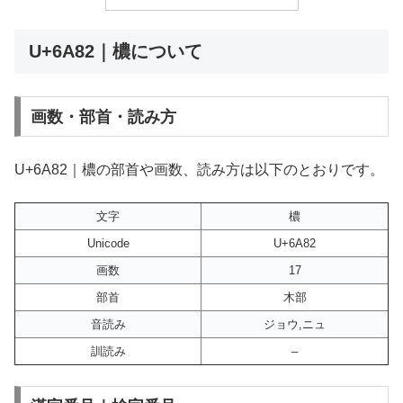
U+6A82｜檂について
画数・部首・読み方
U+6A82｜檂の部首や画数、読み方は以下のとおりです。
文字
檂
Unicode
U+6A82
画数
17
部首
木部
音読み
ジョウ,ニュ
訓読み
–