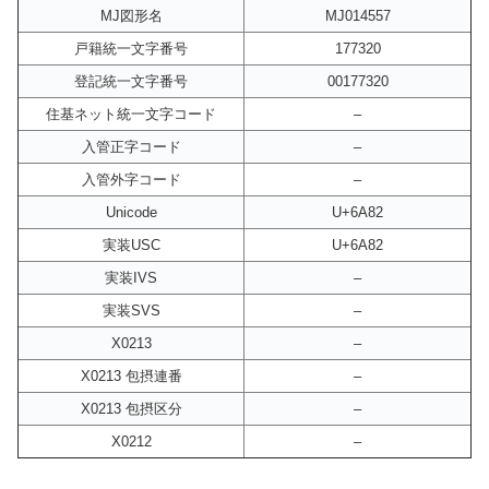
MJ図形名
MJ014557
戸籍統一文字番号
177320
登記統一文字番号
00177320
住基ネット統一文字コード
–
入管正字コード
–
入管外字コード
–
Unicode
U+6A82
実装USC
U+6A82
実装IVS
–
実装SVS
–
X0213
–
X0213 包摂連番
–
X0213 包摂区分
–
X0212
–