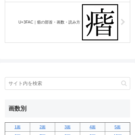
U+3FAC｜㾬の部首・画数・読み方
画数別
1画
2画
3画
4画
5画