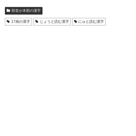
部首が木部の漢字
17画の漢字
じょうと読む漢字
にゅと読む漢字