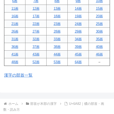
6画
7画
8画
9画
10画
11画
12画
13画
14画
15画
16画
17画
18画
19画
20画
21画
22画
23画
24画
25画
26画
27画
28画
29画
30画
31画
32画
33画
34画
35画
36画
37画
38画
39画
40画
41画
43画
44画
45画
46画
48画
52画
53画
64画
–
漢字の部首一覧
ホーム
部首が木部の漢字
U+6A82｜檂の部首・画
数・読み方