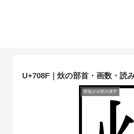
U+708F｜炏の部首・画数・読
部首が火部の漢字