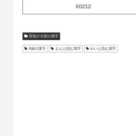
X0212
部首が火部の漢字
8画の漢字
えんと読む漢字
かいと読む漢字