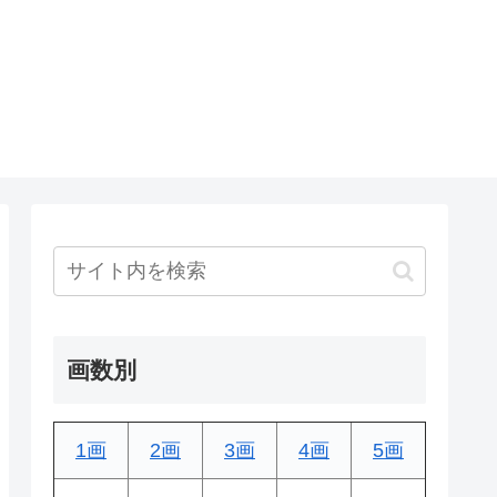
画数別
1画
2画
3画
4画
5画