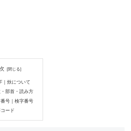
次
08F｜炏について
数・部首・読み方
字番号｜検字番号
字コード