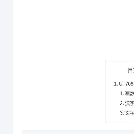
目
U+7
画
漢
文