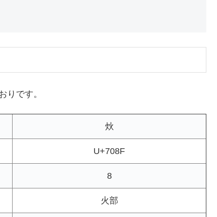
とおりです。
炏
U+708F
8
火部