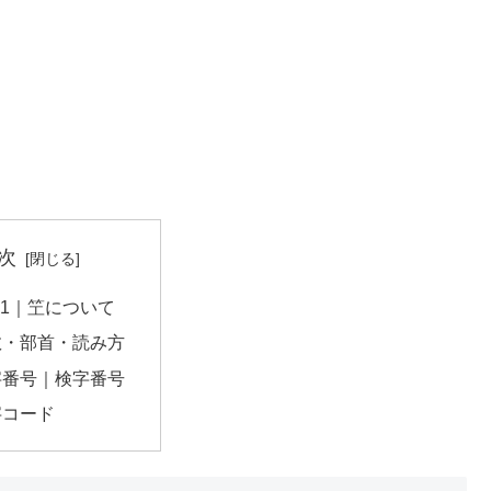
次
B01｜笁について
数・部首・読み方
字番号｜検字番号
字コード