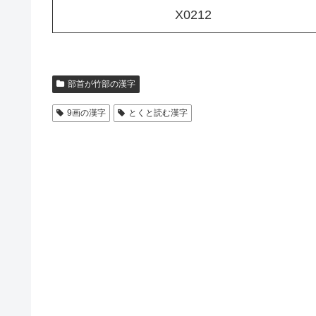
X0212
部首が竹部の漢字
9画の漢字
とくと読む漢字