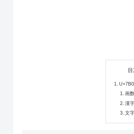
目
U+7
画
漢
文