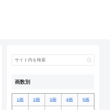
画数別
1画
2画
3画
4画
5画