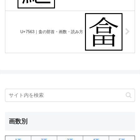
U+7563｜畣の部首・画数・読み方
画数別