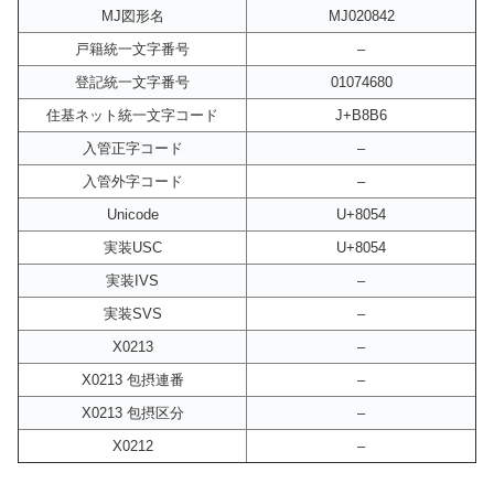
MJ図形名
MJ020842
戸籍統一文字番号
–
登記統一文字番号
01074680
住基ネット統一文字コード
J+B8B6
入管正字コード
–
入管外字コード
–
Unicode
U+8054
実装USC
U+8054
実装IVS
–
実装SVS
–
X0213
–
X0213 包摂連番
–
X0213 包摂区分
–
X0212
–