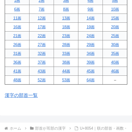
1画
2画
3画
4画
5画
6画
7画
8画
9画
10画
11画
12画
13画
14画
15画
16画
17画
18画
19画
20画
21画
22画
23画
24画
25画
26画
27画
28画
29画
30画
31画
32画
33画
34画
35画
36画
37画
38画
39画
40画
41画
43画
44画
45画
46画
48画
52画
53画
64画
–
漢字の部首一覧
ホーム
部首が耳部の漢字
U+8054｜联の部首・画数・