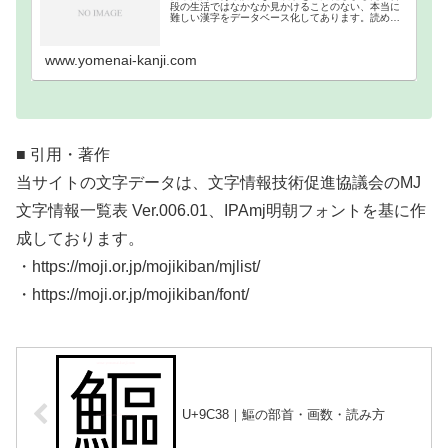
段の生活ではなかなか見かけることのない、本当に
難しい漢字をデータベース化してあります。読めな
い難読漢字一覧分類｜画数順1画2画3画4画5画6画7
画8画9画10画11画12画13画14画15画16…
www.yomenai-kanji.com
■ 引用・著作
当サイトの文字データは、文字情報技術促進協議会のMJ
文字情報一覧表 Ver.006.01、IPAmj明朝フォントを基に作
成しております。
・https://moji.or.jp/mojikiban/mjlist/
・https://moji.or.jp/mojikiban/font/
U+9C38｜鰸の部首・画数・読み方