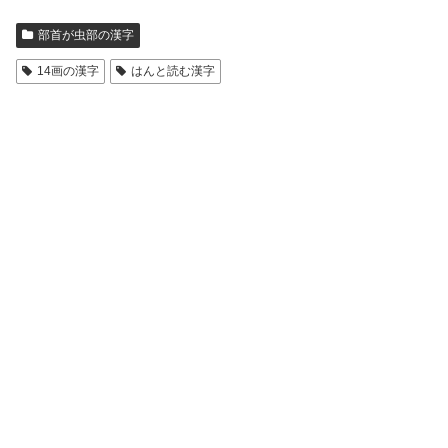
部首が虫部の漢字
14画の漢字
はんと読む漢字