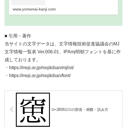
い難読漢字一覧分類｜画数順1画2画3画4画5画6画7
画8画9画10画11画12画13画14画15画16…
www.yomenai-kanji.com
■ 引用・著作
当サイトの文字データは、文字情報技術促進協議会のMJ
文字情報一覧表 Ver.006.01、IPAmj明朝フォントを基に作
成しております。
・https://moji.or.jp/mojikiban/mjlist/
・https://moji.or.jp/mojikiban/font/
U+2B051｜𫁑の部首・画数・読み方