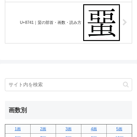
U+8741｜蝁の部首・画数・読み方
画数別
1画
2画
3画
4画
5画