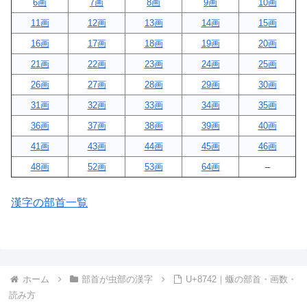
6画
7画
8画
9画
10画
11画
12画
13画
14画
15画
16画
17画
18画
19画
20画
21画
22画
23画
24画
25画
26画
27画
28画
29画
30画
31画
32画
33画
34画
35画
36画
37画
38画
39画
40画
41画
43画
44画
45画
46画
48画
52画
53画
64画
–
漢字の部首一覧
ホーム
部首が虫部の漢字
U+8742｜蝂の部首・画数・
読み方