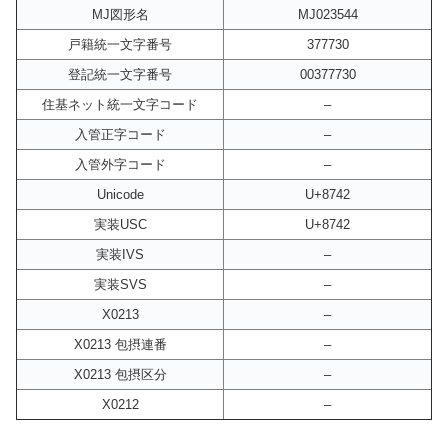
MJ図形名
MJ023544
戸籍統一文字番号
377730
登記統一文字番号
00377730
住基ネット統一文字コード
–
入管正字コード
–
入管外字コード
–
Unicode
U+8742
実装USC
U+8742
実装IVS
–
実装SVS
–
X0213
–
X0213 包摂連番
–
X0213 包摂区分
–
X0212
–