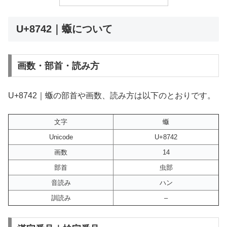
U+8742｜蝂について
画数・部首・読み方
U+8742｜蝂の部首や画数、読み方は以下のとおりです。
文字
蝂
Unicode
U+8742
画数
14
部首
虫部
音読み
ハン
訓読み
–