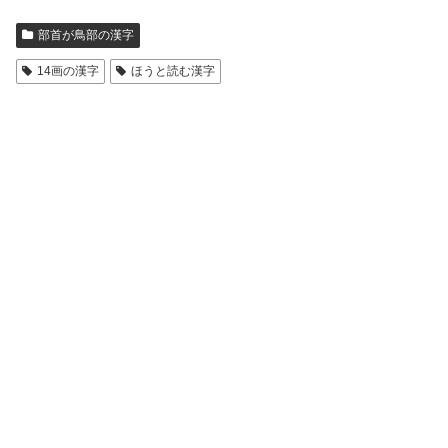
部首が鳥部の漢字
14画の漢字
ほうと読む漢字