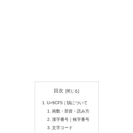
目次
U+9CF5｜鳵について
画数・部首・読み方
漢字番号｜検字番号
文字コード