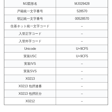
MJ図形名
MJ029428
戸籍統一文字番号
528570
登記統一文字番号
00528570
住基ネット統一文字コード
–
入管正字コード
–
入管外字コード
–
Unicode
U+9CF5
実装USC
U+9CF5
実装IVS
–
実装SVS
–
X0213
–
X0213 包摂連番
–
X0213 包摂区分
–
X0212
–