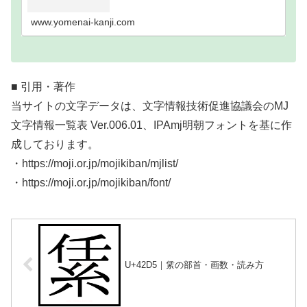
い難読漢字一覧分類｜画数順1画2画3画4画5画6画7
画8画9画10画11画12画13画14画15画16…
www.yomenai-kanji.com
■ 引用・著作
当サイトの文字データは、文字情報技術促進協議会のMJ
文字情報一覧表 Ver.006.01、IPAmj明朝フォントを基に作
成しております。
・https://moji.or.jp/mojikiban/mjlist/
・https://moji.or.jp/mojikiban/font/
U+42D5｜䋕の部首・画数・読み方