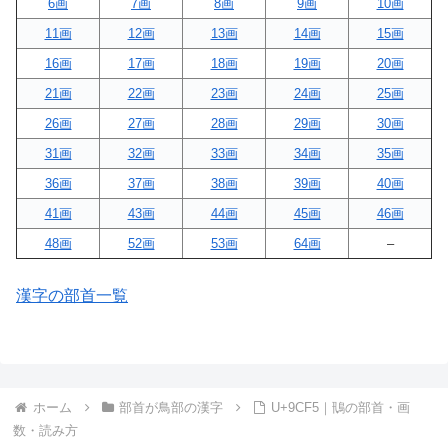
6画
7画
8画
9画
10画
11画
12画
13画
14画
15画
16画
17画
18画
19画
20画
21画
22画
23画
24画
25画
26画
27画
28画
29画
30画
31画
32画
33画
34画
35画
36画
37画
38画
39画
40画
41画
43画
44画
45画
46画
48画
52画
53画
64画
–
漢字の部首一覧
ホーム
部首が鳥部の漢字
U+9CF5｜鳵の部首・画
数・読み方