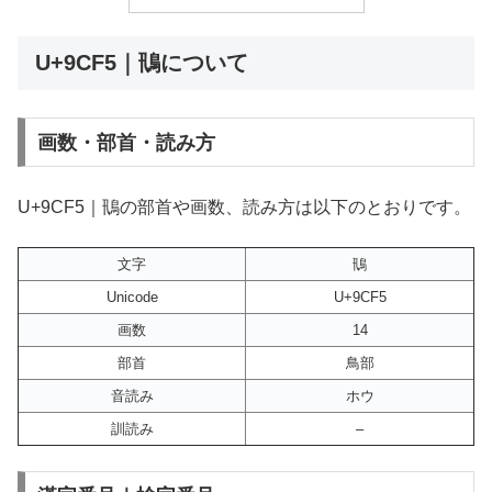
U+9CF5｜鳵について
画数・部首・読み方
U+9CF5｜鳵の部首や画数、読み方は以下のとおりです。
文字
鳵
Unicode
U+9CF5
画数
14
部首
鳥部
音読み
ホウ
訓読み
–