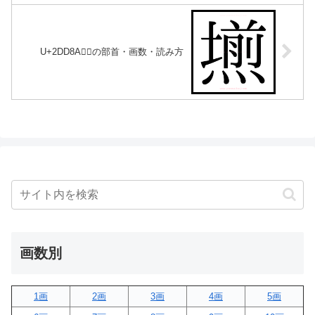
U+2DD8A｜𭶊の部首・画数・読み方
画数別
1画
2画
3画
4画
5画