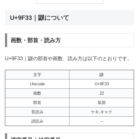
U+9F33｜鼳について
画数・部首・読み方
U+9F33｜鼳の部首や画数、読み方は以下のとおりです。
文字
鼳
Unicode
U+9F33
画数
22
部首
鼠部
音読み
ケキ,キャク
訓読み
–