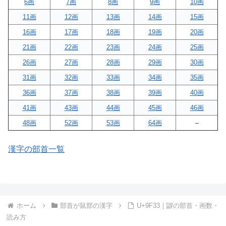
6画
7画
8画
9画
10画
11画
12画
13画
14画
15画
16画
17画
18画
19画
20画
21画
22画
23画
24画
25画
26画
27画
28画
29画
30画
31画
32画
33画
34画
35画
36画
37画
38画
39画
40画
41画
43画
44画
45画
46画
48画
52画
53画
64画
–
漢字の部首一覧
ホーム
部首が鼠部の漢字
U+9F33｜鼳の部首・画数・
読み方