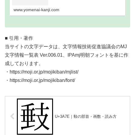
い難読漢字一覧分類｜画数順1画2画3画4画5画6画7
画8画9画10画11画12画13画14画15画16…
www.yomenai-kanji.com
■ 引用・著作
当サイトの文字データは、文字情報技術促進協議会のMJ
文字情報一覧表 Ver.006.01、IPAmj明朝フォントを基に作
成しております。
・https://moji.or.jp/mojikiban/mjlist/
・https://moji.or.jp/mojikiban/font/
U+3A7E｜㩾の部首・画数・読み方