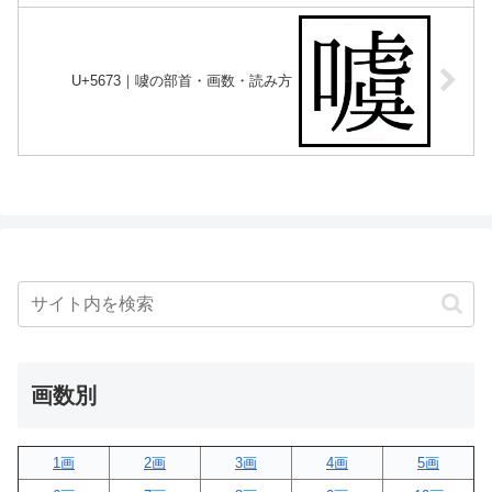
U+5673｜噳の部首・画数・読み方
画数別
1画
2画
3画
4画
5画