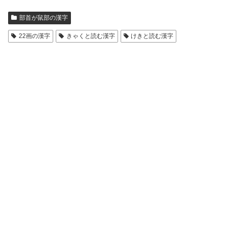
部首が鼠部の漢字
22画の漢字
きゃくと読む漢字
けきと読む漢字