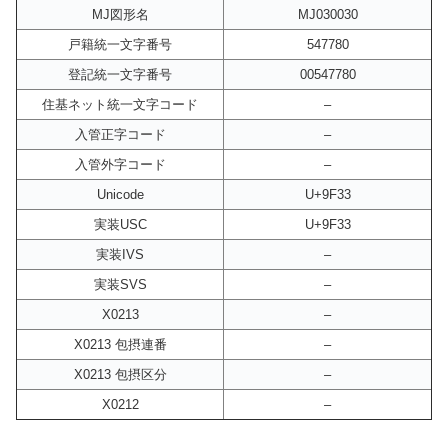
MJ図形名
MJ030030
戸籍統一文字番号
547780
登記統一文字番号
00547780
住基ネット統一文字コード
–
入管正字コード
–
入管外字コード
–
Unicode
U+9F33
実装USC
U+9F33
実装IVS
–
実装SVS
–
X0213
–
X0213 包摂連番
–
X0213 包摂区分
–
X0212
–