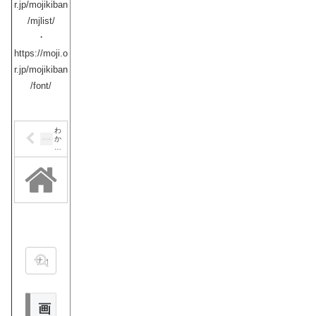
r.jp/mojikiban
ベ
ー
/mjlist/
ス
化
し
・
て
あ
り
https://moji.o
ま
す
r.jp/mojikiban
。
読
め
/font/
な
い
難
読
漢
字
一
わ
覧
か
分
類
ら
｜
始
画
ま
数
順
る
1
漢
画
字
2
画
3
画
4
画
5
画
6
画
7
画
8
画
9
画
1
0
画
画
1