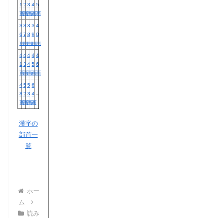
1
2
3
4
5
画
画
画
画
画
3
3
3
3
4
6
7
8
9
0
画
画
画
画
画
4
4
4
4
4
1
3
4
5
6
画
画
画
画
画
4
5
5
6
8
2
3
4
–
画
画
画
画
漢字の
部首一
覧
ホー
ム
読み