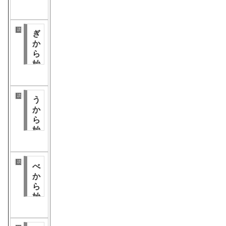
ま
る
漢
読み仮名分類
ぎ
字
か
ら
始
ま
る
漢
読み仮名分類
う
字
か
ら
始
ま
る
漢
読み仮名分類
べ
字
か
ら
始
ま
る