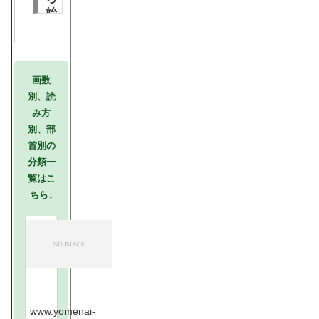
始
ま
る
漢
字
画数
別、読
み方
別、部
首別の
分類一
覧はこ
ちら↓
読
め
な
い
漢
字
ま
と
め
日
本
国
www.yomenai-
内
に