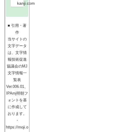
あ
kanji.com
る
読
め
な
い
漢
字
を
■ 引用・著
一
覧
化
作
し
ま
当サイトの
し
た
。
文字データ
普
段
は、文字情
の
生
活
報技術促進
で
は
協議会のMJ
な
か
な
文字情報一
か
見
覧表
か
け
る
Ver.006.01、
こ
と
の
IPAmj明朝フ
な
い
ォントを基
、
本
当
に作成して
に
難
おります。
し
い
漢
・
字
を
https://moji.o
デ
ー
タ