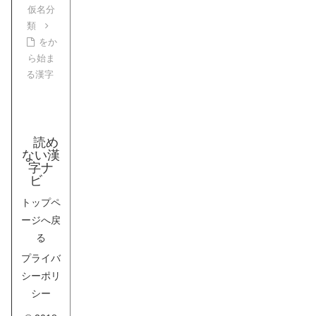
仮名分
類
をか
ら始ま
る漢字
読め
ない漢
字ナ
ビ
トップペ
ージへ戻
る
プライバ
シーポリ
シー