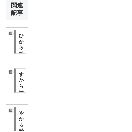
関連
記事
読み仮名分類
ひ
か
ら
始
ま
る
漢
読み仮名分類
す
字
か
ら
始
ま
る
漢
読み仮名分類
や
字
か
ら
始