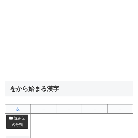
をから始まる漢字
を
–
–
–
–
読み仮
名分類