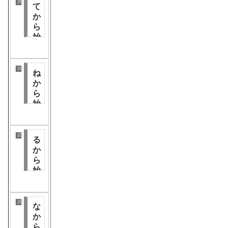
漢
読み仮名分類
て
字
か
ら
始
ま
る
漢
読み仮名分類
ね
字
か
ら
始
ま
る
漢
読み仮名分類
る
字
か
ら
始
ま
る
漢
読み仮名分類
な
字
か
ら