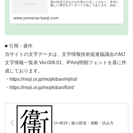
段の生活ではなかなか見かけることのない、本当に
難しい漢字をデータベース化してあります。読めな
い難読漢字一覧分類｜画数順1画2画3画4画5画6画7
画8画9画10画11画12画13画14画15画16…
www.yomenai-kanji.com
■ 引用・著作
当サイトの文字データは、文字情報技術促進協議会のMJ
文字情報一覧表 Ver.006.01、IPAmj明朝フォントを基に作
成しております。
・https://moji.or.jp/mojikiban/mjlist/
・https://moji.or.jp/mojikiban/font/
U+4619｜䘙の部首・画数・読み方