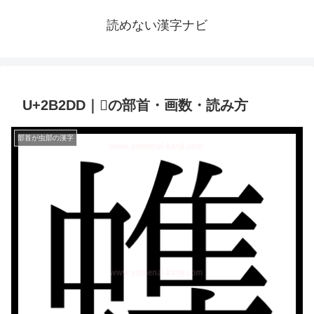
読めない漢字ナビ
U+2B2DD｜𫋝の部首・画数・読み方
部首が虫部の漢字