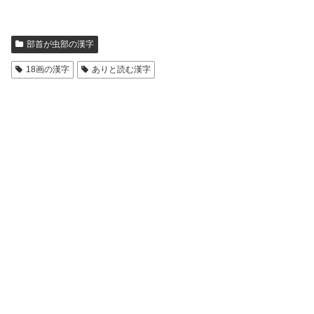
部首が虫部の漢字
18画の漢字
ありと読む漢字