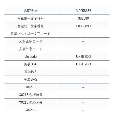
MJ図形名
MJ058656
戸籍統一文字番号
382890
登記統一文字番号
00382890
住基ネット統一文字コード
–
入管正字コード
–
入管外字コード
–
Unicode
U+2B2DD
実装USC
U+2B2DD
実装IVS
–
実装SVS
–
X0213
–
X0213 包摂連番
–
X0213 包摂区分
–
X0212
–