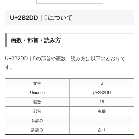
U+2B2DD｜𫋝について
画数・部首・読み方
U+2B2DD｜𫋝の部首や画数、読み方は以下のとおりで
す。
文字
𫋝
Unicode
U+2B2DD
画数
18
部首
虫部
音読み
–
訓読み
あり