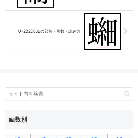
U+2B2D8｜𫋘の部首・画数・読み方
画数別