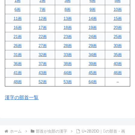
1画
2画
3画
4画
5画
6画
7画
8画
9画
10画
11画
12画
13画
14画
15画
16画
17画
18画
19画
20画
21画
22画
23画
24画
25画
26画
27画
28画
29画
30画
31画
32画
33画
34画
35画
36画
37画
38画
39画
40画
41画
43画
44画
45画
46画
48画
52画
53画
64画
–
漢字の部首一覧
ホーム
部首が虫部の漢字
U+2B2DD｜𫋝の部首・画