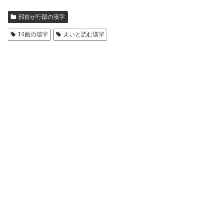
部首が行部の漢字
19画の漢字
えいと読む漢字