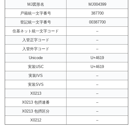
MJ図形名
MJ004399
戸籍統一文字番号
387700
登記統一文字番号
00387700
住基ネット統一文字コード
–
入管正字コード
–
入管外字コード
–
Unicode
U+4619
実装USC
U+4619
実装IVS
–
実装SVS
–
X0213
–
X0213 包摂連番
–
X0213 包摂区分
–
X0212
–