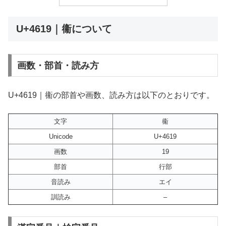
U+4619｜䘙について
画数・部首・読み方
U+4619｜䘙の部首や画数、読み方は以下のとおりです。
文字
䘙
Unicode
U+4619
画数
19
部首
行部
音読み
エイ
訓読み
–