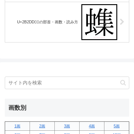
U+2B2DD｜𫋝の部首・画数・読み方
画数別
1画
2画
3画
4画
5画