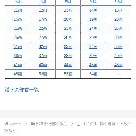
6画
7画
8画
9画
10画
11画
12画
13画
14画
15画
16画
17画
18画
19画
20画
21画
22画
23画
24画
25画
26画
27画
28画
29画
30画
31画
32画
33画
34画
35画
36画
37画
38画
39画
40画
41画
43画
44画
45画
46画
48画
52画
53画
64画
–
漢字の部首一覧
ホーム
部首が行部の漢字
U+4619｜䘙の部首・画数・
読み方