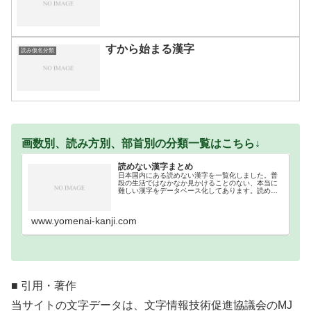
すから始まる漢字
読み仮名分類
画数別、読み方別、部首別の分類一覧はこちら↓
読めない漢字まとめ
日本国内にある読めない漢字を一覧化しました。普
段の生活ではなかなか見かけることのない、本当に
難しい漢字をデータベース化してあります。読めな
い難読漢字一覧分類｜画数順1画2画3画4画5画6画7
画8画9画10画11画12画13画14画15画16…
www.yomenai-kanji.com
■ 引用・著作
当サイトの文字データは、文字情報技術促進協議会のMJ