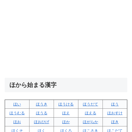
ほから始まる漢字
ほい
ほうき
ほうける
ほうだて
ほう
ほうむる
ほうる
ほえ
ほえる
ほおすけ
ほお
ほおひげ
ほか
ほがらか
ほき
ほくそ
ほく
ほくろ
ほこさき
ほこだて