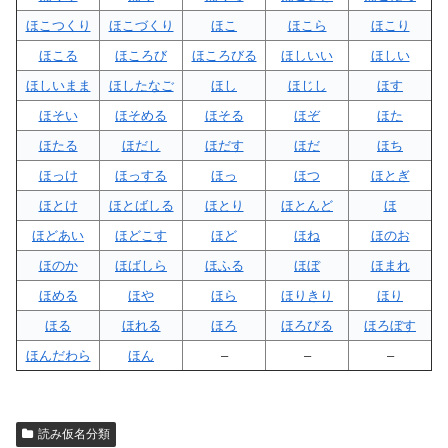
ほこつくり
ほこづくり
ほこ
ほこら
ほこり
ほこる
ほころび
ほころびる
ほしいい
ほしい
ほしいまま
ほしたなご
ほし
ほじし
ほす
ほそい
ほそめる
ほそる
ほぞ
ほた
ほたる
ほだし
ほだす
ほだ
ほち
ほっけ
ほっする
ほっ
ほつ
ほとぎ
ほとけ
ほとばしる
ほとり
ほとんど
ほ
ほどあい
ほどこす
ほど
ほね
ほのお
ほのか
ほばしら
ほふる
ほぼ
ほまれ
ほめる
ほや
ほら
ほりきり
ほり
ほる
ほれる
ほろ
ほろびる
ほろぼす
ほんだわら
ほん
–
–
–
読み仮名分類