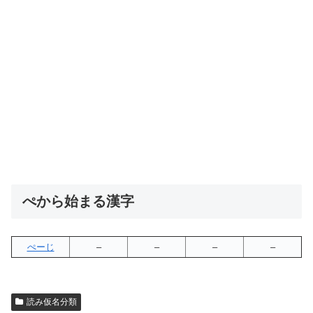
ぺから始まる漢字
ぺーじ
–
–
–
–
読み仮名分類