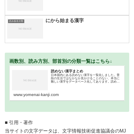
にから始まる漢字
読み仮名分類
画数別、読み方別、部首別の分類一覧はこちら↓
読めない漢字まとめ
日本国内にある読めない漢字を一覧化しました。普
段の生活ではなかなか見かけることのない、本当に
難しい漢字をデータベース化してあります。読めな
い難読漢字一覧分類｜画数順1画2画3画4画5画6画7
画8画9画10画11画12画13画14画15画16…
www.yomenai-kanji.com
■ 引用・著作
当サイトの文字データは、文字情報技術促進協議会のMJ